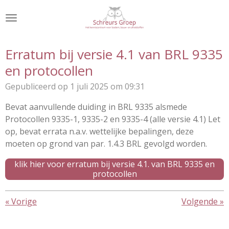
Ga
direct
naar
de
Erratum bij versie 4.1 van BRL 9335
hoofdinhoud
en protocollen
Gepubliceerd op 1 juli 2025 om 09:31
Bevat aanvullende duiding in BRL 9335 alsmede
Protocollen 9335-1, 9335-2 en 9335-4 (alle versie 4.1) Let
op, bevat errata n.a.v. wettelijke bepalingen, deze
moeten op grond van par. 1.4.3 BRL gevolgd worden.
klik hier voor erratum bij versie 4.1. van BRL 9335 en
protocollen
«
Vorige
Volgende
»