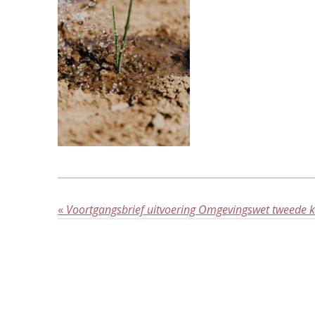
«
Voortgangsbrief uitvoering Omgevingswet tweede 