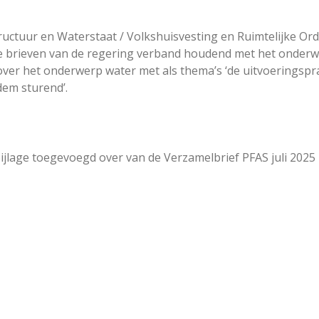
tructuur en Waterstaat / Volkshuisvesting en Ruimtelijke Or
nde brieven van de regering verband houdend met het onder
er het onderwerp water met als thema’s ‘de uitvoeringsprak
odem sturend’.
jlage toegevoegd over van de Verzamelbrief PFAS juli 2025