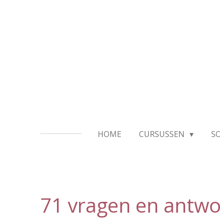
Ga
direct
naar
de
hoofdinhoud
HOME
CURSUSSEN
S
71 vragen en antw