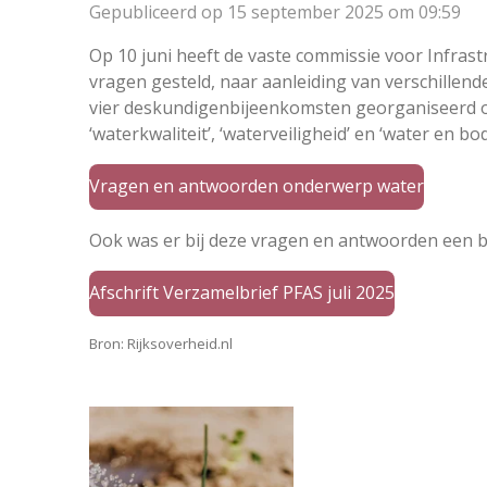
Gepubliceerd op 15 september 2025 om 09:59
Op 10 juni heeft de vaste commissie voor Infras
vragen gesteld, naar aanleiding van verschille
vier deskundigenbijeenkomsten georganiseerd ov
‘waterkwaliteit’, ‘waterveiligheid’ en ‘water en b
Vragen en antwoorden onderwerp water
Ook was er bij deze vragen en antwoorden een bi
Afschrift Verzamelbrief PFAS juli 2025
Bron: Rijksoverheid.nl