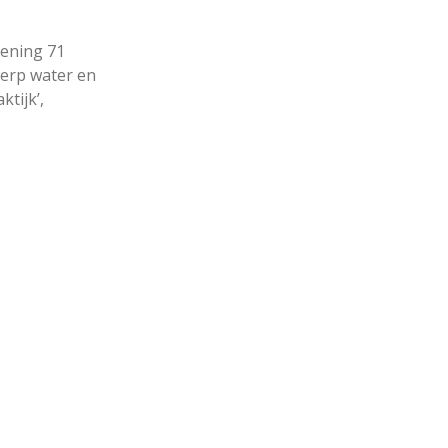
dening 71
werp water en
tijk’,