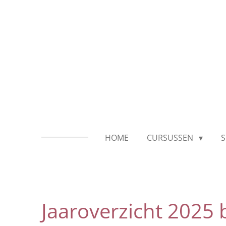
Ga
direct
naar
de
hoofdinhoud
HOME
CURSUSSEN
S
Jaaroverzicht 2025