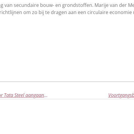
ing van secundaire bouw- en grondstoffen. Marije van der 
 richtlijnen om zo bij te dragen aan een circulaire econom
Vragen van de leden over de additionele kosten voor Tata Steel aangaande maatwerkafspraak
Voortgangsb