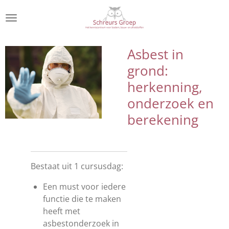
Ga
direct
naar
de
Asbest in
hoofdinhoud
grond:
herkenning,
onderzoek en
berekening
Bestaat uit 1 cursusdag:
Een must voor iedere
functie die te maken
heeft met
asbestonderzoek in