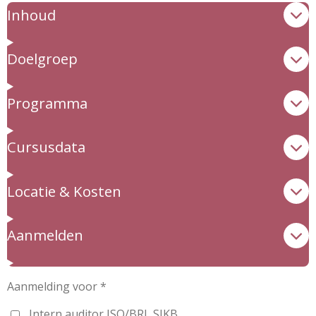
Inhoud
Doelgroep
Programma
Cursusdata
Locatie & Kosten
Aanmelden
Aanmelding voor *
Intern auditor ISO/BRL SIKB