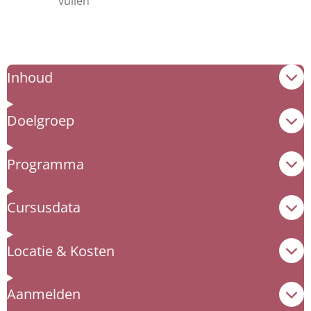
vullen
Inhoud
Doelgroep
Programma
Cursusdata
Locatie & Kosten
Aanmelden