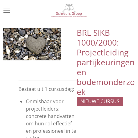
Ga
direct
naar
de
BRL SIKB
hoofdinhoud
1000/2000:
Projectleiding
partijkeuringen
en
bodemonderzo
Bestaat uit 1 cursusdag:
ek
Onmisbaar voor
NIEUWE CURSUS
projectleiders:
concrete handvatten
om hun rol effectief
en professioneel in te