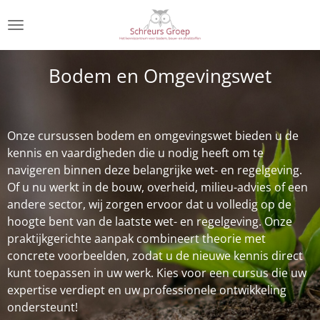
Ga
direct
naar
de
Bodem en Omgevingswet
hoofdinhoud
Onze cursussen bodem en omgevingswet bieden u de
kennis en vaardigheden die u nodig heeft om te
navigeren binnen deze belangrijke wet- en regelgeving.
Of u nu werkt in de bouw, overheid, milieu-advies of een
andere sector, wij zorgen ervoor dat u volledig op de
hoogte bent van de laatste wet- en regelgeving. Onze
praktijkgerichte aanpak combineert theorie met
concrete voorbeelden, zodat u de nieuwe kennis direct
kunt toepassen in uw werk. Kies voor een cursus die uw
expertise verdiept en uw professionele ontwikkeling
ondersteunt!